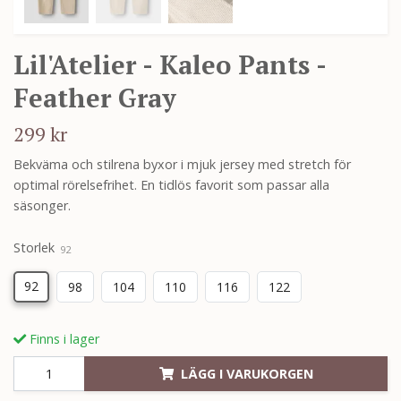
Lil'Atelier - Kaleo Pants -
Feather Gray
299 kr
Bekväma och stilrena byxor i mjuk jersey med stretch för
optimal rörelsefrihet. En tidlös favorit som passar alla
säsonger.
Storlek
92
92
98
104
110
116
122
Finns i lager
LÄGG I VARUKORGEN