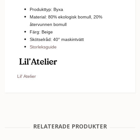
Produkttyp: Byxa
Material: 80% ekologisk bomull, 20%
återvunnen bomull
Färg: Beige
Skötselråd: 40
°
m
askintvätt
Storleksguide
Lil' Atelier