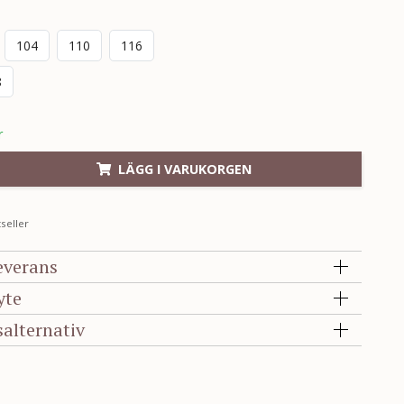
104
110
116
8
r
LÄGG I VARUKORGEN
seller
everans
yte
salternativ