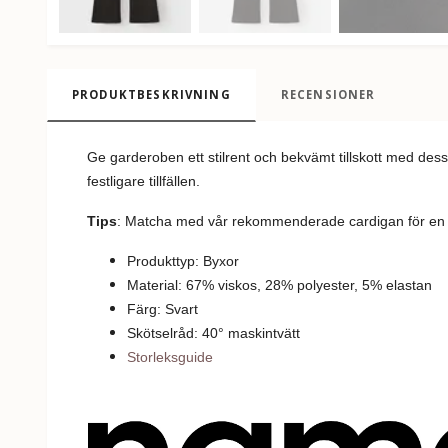
PRODUKTBESKRIVNING
RECENSIONER
Ge garderoben ett stilrent och bekvämt tillskott med des
festligare tillfällen.
Tips
: Matcha med vår rekommenderade cardigan för en k
Produkttyp: Byxor
Material: 67% viskos, 28% polyester, 5% elastan
Färg: Svart
Skötselråd: 40
°
m
askintvätt
Storleksguide