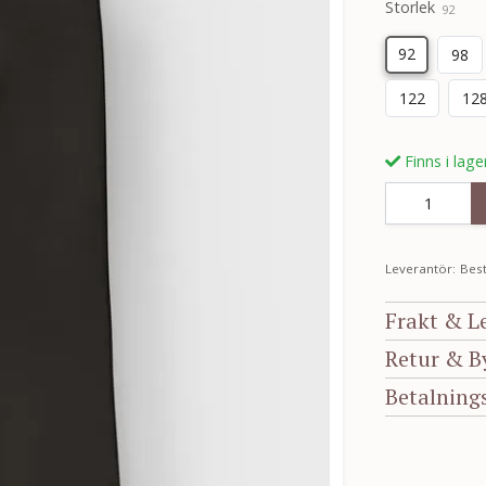
Storlek
92
92
98
122
12
Finns i lage
Leverantör:
Best
Frakt & L
Retur & B
Betalning