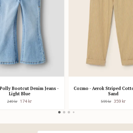
 Polly Bootcut Denim Jeans -
Cozmo - Aerok Striped Cott
Light Blue
Sand
174 kr
359 kr
249 kr
599 kr