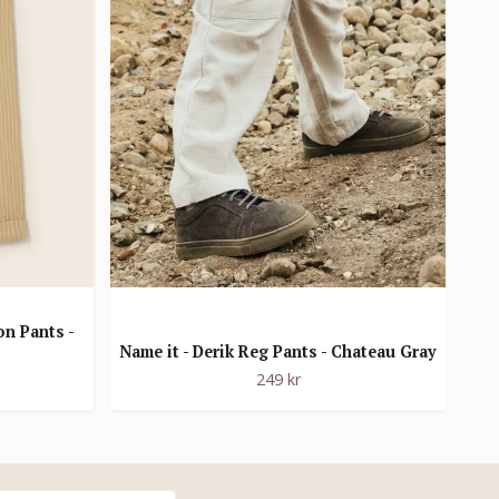
on Pants -
Ko
Name it - Derik Reg Pants - Chateau Gray
249 kr