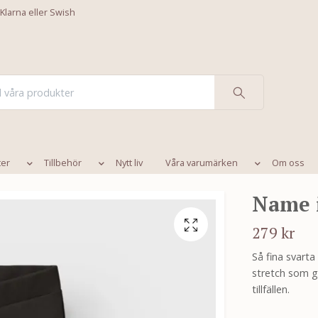
 Klarna eller Swish
ter
Tillbehör
Nytt liv
Våra varumärken
Om oss
Name i
279 kr
Så fina svart
stretch som g
tillfällen.