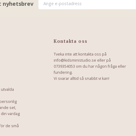
rt nyhetsbrev
Kontakta oss
Tveka inte att kontakta oss på
info@kidsministudio.se
eller på
0739354053 om du har någon fråga eller
fundering.
Vi svarar alltid så snabbt vi kan!
 utvalda
 personlig
ande set,
a din vardag
för de små