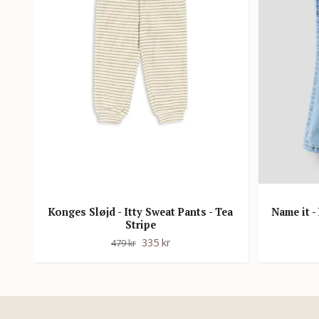
Konges Sløjd - Itty Sweat Pants - Tea
Name it -
Stripe
335 kr
479 kr