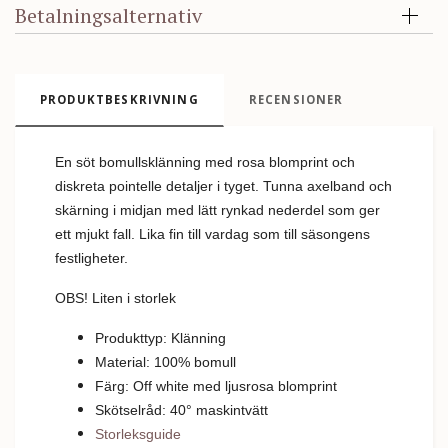
Betalningsalternativ
PRODUKTBESKRIVNING
RECENSIONER
En söt bomullsklänning med rosa blomprint och
diskreta pointelle detaljer i tyget. Tunna axelband och
skärning i midjan med lätt rynkad nederdel som ger
ett mjukt fall. Lika fin till vardag som till säsongens
festligheter.
OBS! Liten i storlek
Produkttyp: Klänning
Material: 100% bomull
Färg: Off white med ljusrosa blomprint
Skötselråd: 40
°
m
askintvätt
Storleksguide