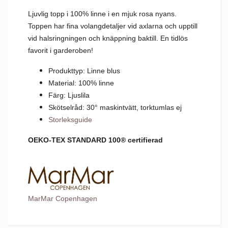
Ljuvlig topp i 100% linne i en mjuk rosa nyans.
Toppen har fina volangdetaljer vid axlarna och upptill
vid halsringningen och knäppning baktill. En tidlös
favorit i garderoben!
Produkttyp: Linne blus
Material: 100% linne
Färg: Ljuslila
Skötselråd: 30
°
m
askintvätt, torktumlas ej
Storleksguide
OEKO-TEX STANDARD 100® certifierad
MarMar Copenhagen