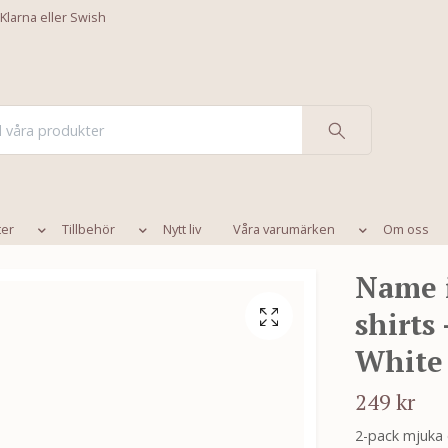
 Klarna eller Swish
ter
Tillbehör
Nytt liv
Våra varumärken
Om oss
Name i
shirts
White
249 kr
2-pack mjuka 