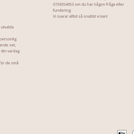
0739354053 om du har någon fråga eller
fundering.
Vi svarar alltid så snabbt vi kan!
 utvalda
 personlig
ande set,
a din vardag
för de små