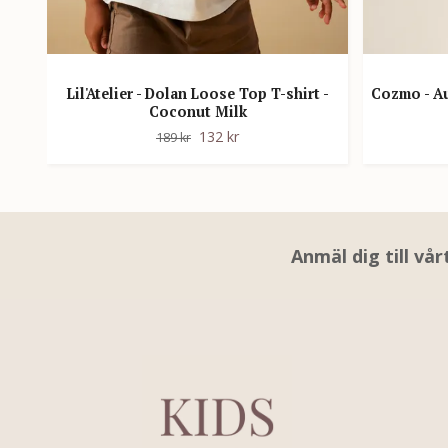
Lil'Atelier - Dolan Loose Top T-shirt -
Cozmo - Au
Coconut Milk
132 kr
189 kr
Anmäl dig till vå