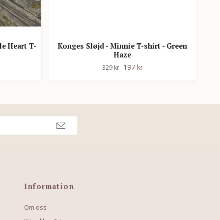
le Heart T-
Konges Sløjd - Minnie T-shirt - Green
Haze
Lil'
197 kr
329 kr
Information
Om oss