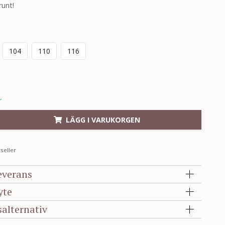
runt!
104
110
116
r
LÄGG I VARUKORGEN
seller
everans
yte
salternativ