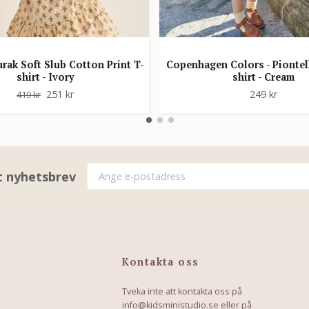
rak Soft Slub Cotton Print T-
Copenhagen Colors - Piontel
shirt - Ivory
shirt - Cream
251 kr
249 kr
419 kr
rt nyhetsbrev
Kontakta oss
Tveka inte att kontakta oss på
info@kidsministudio.se
eller på