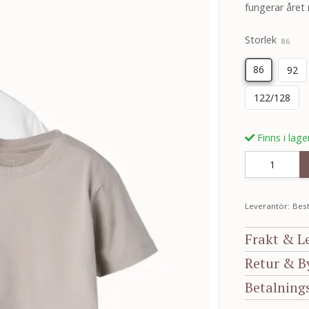
fungerar året 
Storlek
86
86
92
122/128
Finns i lage
Leverantör:
Best
Frakt & L
Retur & B
Betalning