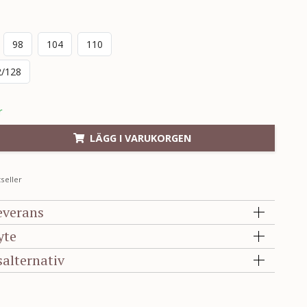
98
104
110
2/128
r
LÄGG I VARUKORGEN
seller
everans
yte
salternativ