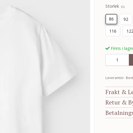
Storlek
86
86
92
116
12
Finns i lage
Leverantör:
Best
Frakt & L
Retur & B
Betalning