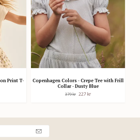
on Print T-
Copenhagen Colors - Crepe Tee with Frill
Collar - Dusty Blue
Lil'
227 kr
379 kr