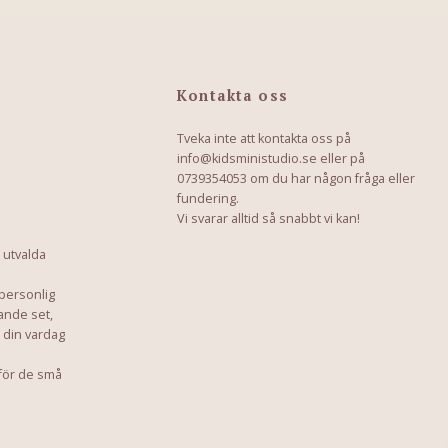
Kontakta oss
Tveka inte att kontakta oss på
info@kidsministudio.se
eller på
0739354053 om du har någon fråga eller
fundering.
Vi svarar alltid så snabbt vi kan!
 utvalda
 personlig
ande set,
a din vardag
för de små