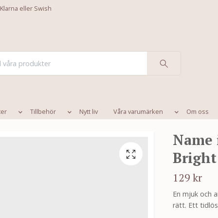
 Klarna eller Swish
ter
Tillbehör
Nytt liv
Våra varumärken
Om oss
Name i
Bright
129 kr
En mjuk och anv
rätt. Ett tidl