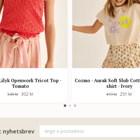
Lilyk Openwork Tricot Top -
Cozmo - Aurak Soft Slub Cott
Tomato
shirt - Ivory
302 kr
251 kr
549 kr
419 kr
rt nyhetsbrev