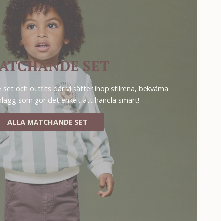
ATCHANDE SET
set och outfits där vi sätter ihop stilrena, bekväma
plagg som gör det enkelt att handla smart!
ALLA MATCHANDE SET