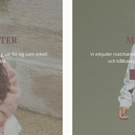
ITER
M
g var för sig som enkelt
Vi erbjuder matchande 
til.
och hållbara 