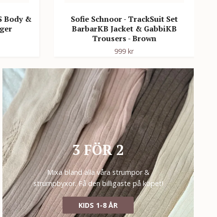
LS Body &
Sofie Schnoor - TrackSuit Set
nger
BarbarKB Jacket & GabbiKB
Trousers - Brown
999 kr
3 FÖR 2
Mixa bland alla våra strumpor &
strumpbyxor. Få den billigaste på köpet!
KIDS 1-8 ÅR