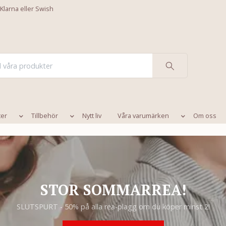
 Klarna eller Swish
ter
Tillbehör
Nytt liv
Våra varumärken
Om oss
STOR SOMMARREA!
SLUTSPURT - 50% på alla rea-plagg om du köper minst 2!