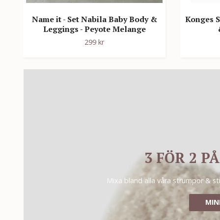
Name it - Set Nabila Baby Body &
Konges S
Leggings - Peyote Melange
299 kr
3 FÖR 2 
Mixa bland alla våra strumpor & st
MINI