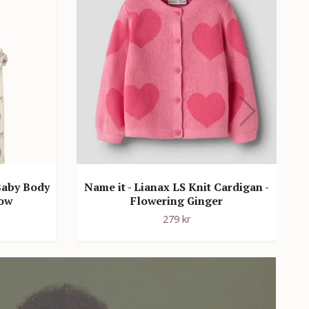
 Baby Body
Name it - Lianax LS Knit Cardigan -
Bow
Flowering Ginger
279 kr