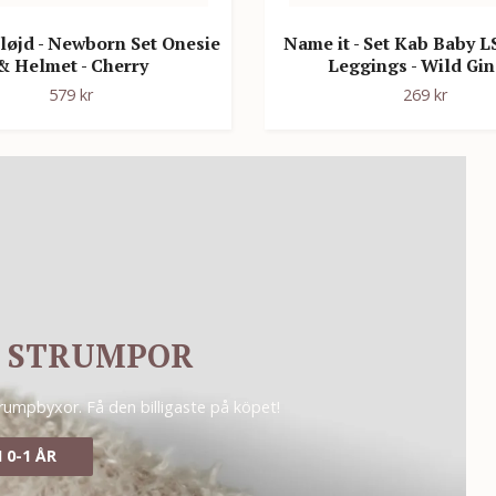
løjd - Newborn Set Onesie
Name it - Set Kab Baby 
& Helmet - Cherry
Leggings - Wild Gi
579 kr
269 kr
PÅ STRUMPOR
rumpbyxor. Få den billigaste på köpet!
 0-1 ÅR