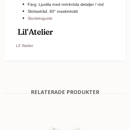
Färg: Ljuslila med mörkröda detaljer / röd
Skötselråd: 40
°
m
askintvätt
Storleksguide
Lil' Atelier