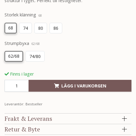
struktur i tyget. Perfekt till festligheter.
Storlek klänning
68
68
74
80
86
Strumpbyxa
62/68
62/68
74/80
Finns i lager
LÄGG I VARUKORGEN
Leverantör:
Bestseller
Frakt & Leverans
Retur & Byte