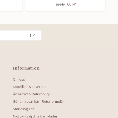
60 kr
259 kr
Information
Om oss
Köpvillkor & Leverans
Ångerrätt & Returpolicy
Gör din retur här - Returformulär
Storleksguide
Nytt Liv - Sälj dina barnkläder