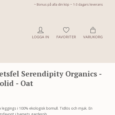
~ Bonus på alla din köp ~ 1-3 dagars leverans
LOGGA IN
FAVORITER
VARUKORG
tsfel Serendipity Organics -
olid - Oat
 leggings i 100% ekologisk bomull. Tidlös och mjuk. En
sfavorit i barnets garderob.