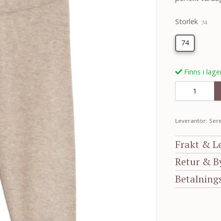
Storlek
74
74
Finns i lage
Leverantör:
Sere
Frakt & L
Retur & B
Betalning