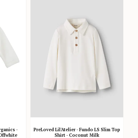
ganics -
PreLoved Lil'Atelier - Fundo LS Slim Top
Sk
Offwhite
Shirt - Coconut Milk