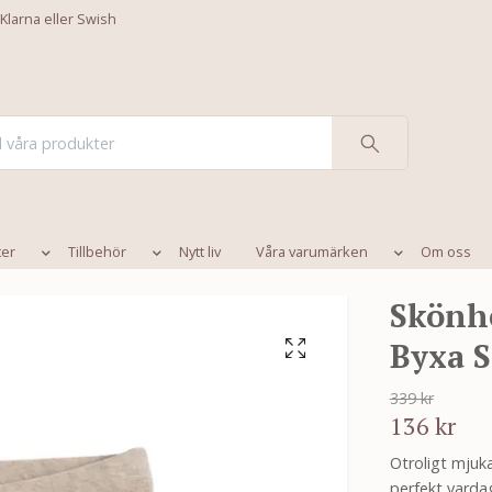
 Klarna eller Swish
ter
Tillbehör
Nytt liv
Våra varumärken
Om oss
Skönhe
Byxa S
339 kr
136 kr
Otroligt mjuka
perfekt vardag