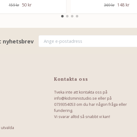
50 kr
148 kr
159 kr
369 kr
rt nyhetsbrev
Kontakta oss
Tveka inte att kontakta oss på
info@kidsministudio.se
eller på
0739354053 om du har någon fråga eller
fundering.
Vi svarar alltid så snabbt vi kan!
 utvalda