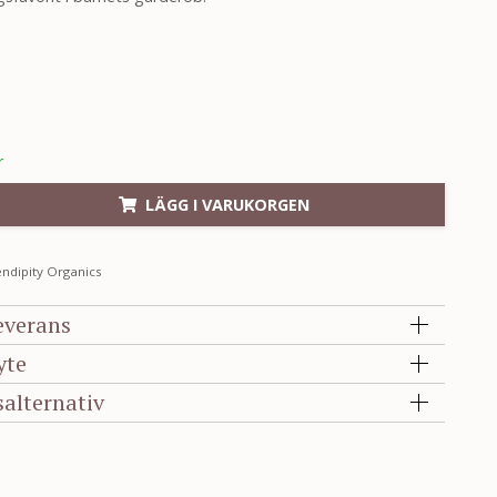
r
LÄGG I VARUKORGEN
ndipity Organics
everans
yte
salternativ