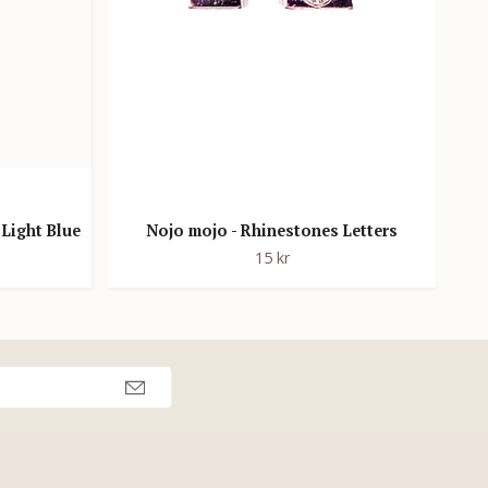
Bus
 Light Blue
Nojo mojo - Rhinestones Letters
15 kr