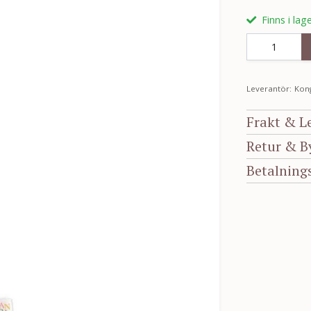
Finns i lag
Leverantör:
Kong
Frakt & L
Retur & B
Betalning