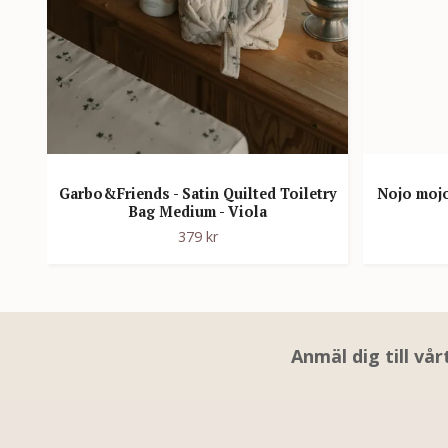
Garbo&Friends - Satin Quilted Toiletry
Nojo mojo
Bag Medium - Viola
379 kr
Anmäl dig till vå