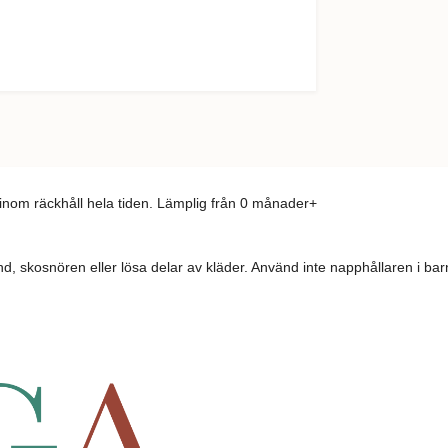
 inom räckhåll hela tiden. Lämplig från 0 månader+
and, skosnören eller lösa delar av kläder. Använd inte napphållaren i b