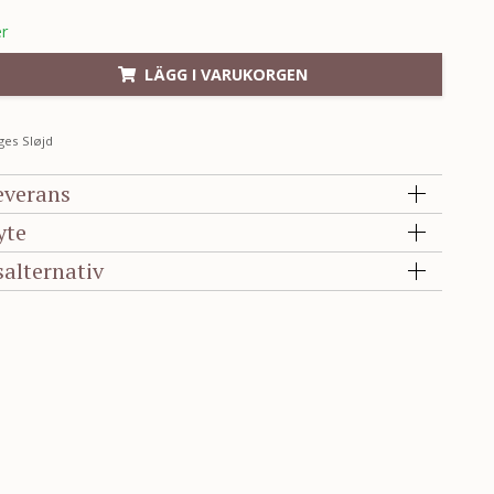
er
LÄGG I VARUKORGEN
es Sløjd
everans
yte
salternativ