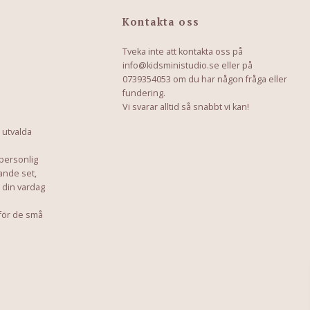
Kontakta oss
Tveka inte att kontakta oss på
info@kidsministudio.se
eller på
0739354053 om du har någon fråga eller
fundering.
Vi svarar alltid så snabbt vi kan!
 utvalda
 personlig
ande set,
a din vardag
för de små