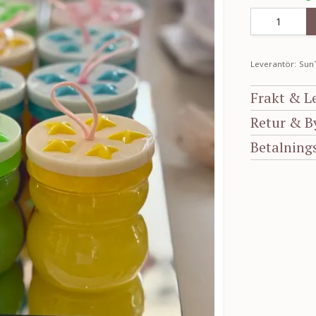
Leverantör:
Sun
Frakt & L
Retur & B
Betalning