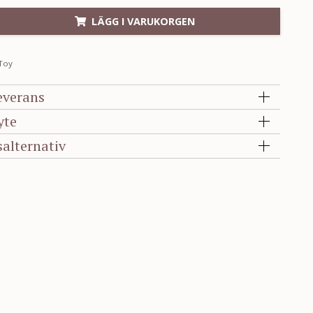
LÄGG I VARUKORGEN
Toy
everans
yte
salternativ