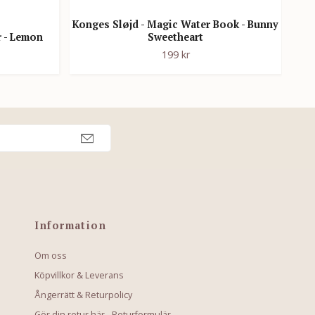
Konges Sløjd - Magic Water Book - Bunny
r - Lemon
Sweetheart
199 kr
Information
Om oss
Köpvillkor & Leverans
Ångerrätt & Returpolicy
Gör din retur här - Returformulär