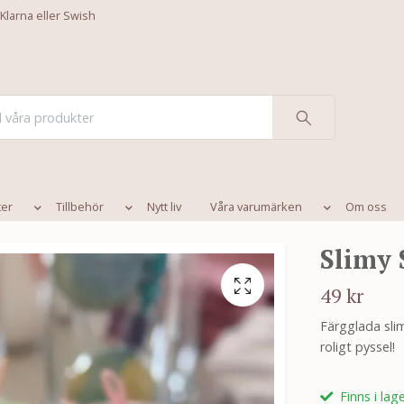
 Klarna eller Swish
ter
Tillbehör
Nytt liv
Våra varumärken
Om oss
Slimy 
49 kr
Färgglada slim
roligt pyssel!
Finns i lag