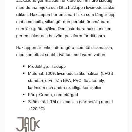
JackoJuno gör måltiden enklare och mindre kladdig
med denna mjuka och lätta haklapp i livsmedelssäker
silikon. Haklappen har en smart ficka som fångar upp
mat som spills, vilket gör den perfekt för små barn
som lär sig äta själva. Den justerbara halsstorleken
ger en säker och bekväm passform för ditt barn.
Haklappen är enkel att rengöra, som tål diskmaskin,
men kan oftast snabbt tvättas med varmt vatten.
Produkttyp: Haklapp
Material: 100% livsmedelssäker silikon (LFGB-
standard). Fri från BPA, PVC, ftalater, bly,
kadmium och andra skadliga kemikalier
Färg: Cream, cremefärgad
Skötselråd: Tål diskmaskin (värmetålig upp till
+220 °C)