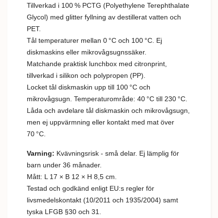
Tillverkad i 100 % PCTG (Polyethylene Terephthalate
Glycol) med glitter fyllning av destillerat vatten och
PET.
Tål temperaturer mellan 0 °C och 100 °C. Ej
diskmaskins eller mikrovågsugnssäker.
Matchande
praktisk lunchbox med citronprint,
tillverkad i silikon och polypropen (PP).
Locket tål diskmaskin upp till 100 °C och
mikrovågsugn. Temperaturområde: 40 °C till 230 °C.
Låda och avdelare tål diskmaskin och mikrovågsugn,
men ej uppvärmning eller kontakt med mat över
70 °C.
Varning:
Kvävningsrisk - små delar. Ej lämplig för
barn under 36 månader.
Mått: L 17 × B 12 × H 8,5 cm.
Testad och godkänd enligt EU:s regler för
livsmedelskontakt (10/2011 och 1935/2004) samt
tyska LFGB §30 och 31.