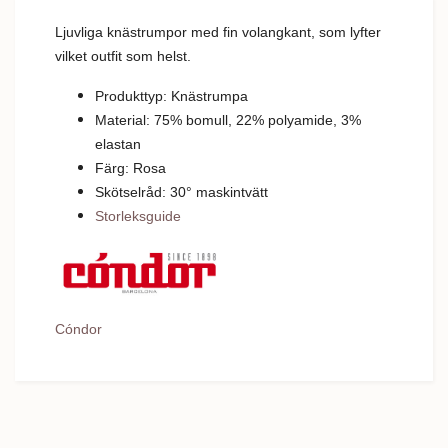
Ljuvliga knästrumpor med fin volangkant, som lyfter
vilket outfit som helst.
Produkttyp: Knästrumpa
Material: 75% bomull, 22% polyamide, 3%
elastan
Färg: Rosa
Skötselråd: 30
°
m
askintvätt
Storleksguide
Cóndor