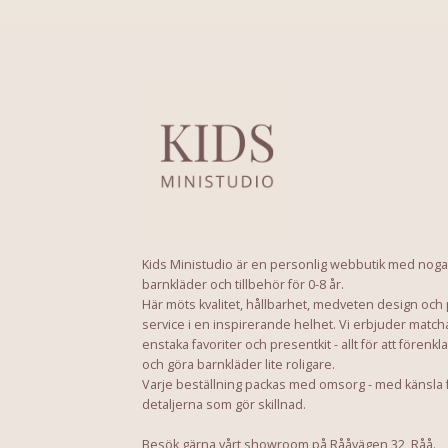
Kids Ministudio är en personlig webbutik med noga
barnkläder och tillbehör för 0-8 år.
Här möts kvalitet, hållbarhet, medveten design och
service i en inspirerande helhet. Vi erbjuder match
enstaka favoriter och presentkit - allt för att förenkl
och göra barnkläder lite roligare.
Varje beställning packas med omsorg - med känsla 
detaljerna som gör skillnad.
Besök gärna vårt showroom på Rååvägen 32, Råå.