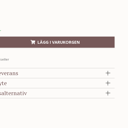
r
LÄGG I VARUKORGEN
seller
everans
yte
salternativ