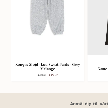
Konges Sløjd - Lou Sweat Pants - Grey
Melange
Name i
335 kr
479 kr
Anmäl dig till vå