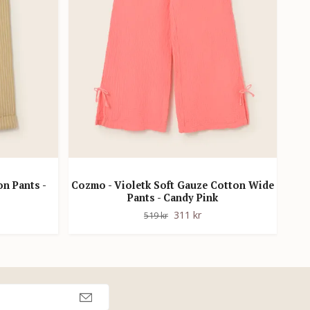
on Pants -
Cozmo - Violetk Soft Gauze Cotton Wide
Pants - Candy Pink
Li
311 kr
519 kr