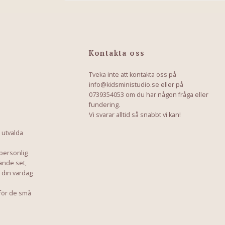
Kontakta oss
Tveka inte att kontakta oss på
info@kidsministudio.se
eller på
0739354053 om du har någon fråga eller
fundering.
Vi svarar alltid så snabbt vi kan!
 utvalda
 personlig
ande set,
a din vardag
för de små