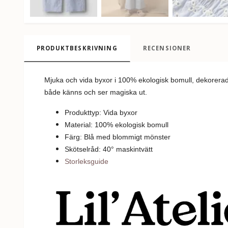
PRODUKTBESKRIVNING
RECENSIONER
Mjuka och vida byxor i 100% ekologisk bomull, dekorera
både känns och ser magiska ut.
Produkttyp: Vida byxor
Material: 100% ekologisk bomull
Färg: Blå med blommigt mönster
Skötselråd: 40
°
m
askintvätt
Storleksguide