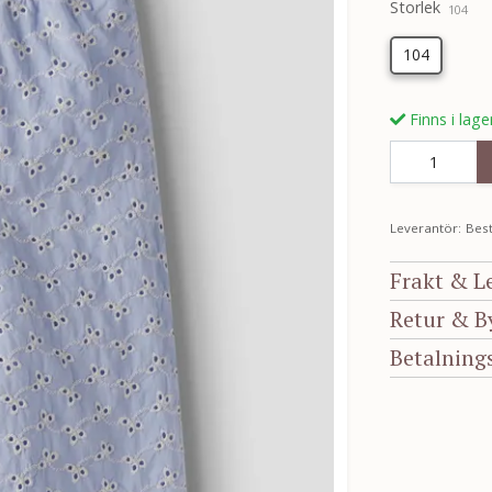
Storlek
104
104
Finns i lage
Leverantör:
Best
Frakt & L
Retur & B
Betalning