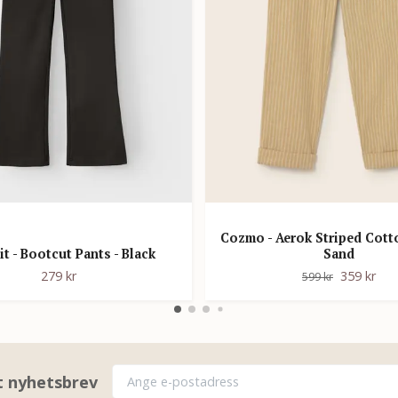
Cozmo - Aerok Striped Cott
t - Bootcut Pants - Black
Sand
279 kr
359 kr
599 kr
rt nyhetsbrev