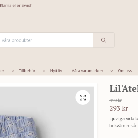
 Klarna eller Swish
ter
Tillbehör
Nytt liv
Våra varumärken
Om oss
Lil'At
419 kr
293 kr
Ljuvliga vida
bekväm resår i