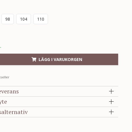
98
104
110
r
LÄGG I VARUKORGEN
seller
everans
yte
salternativ