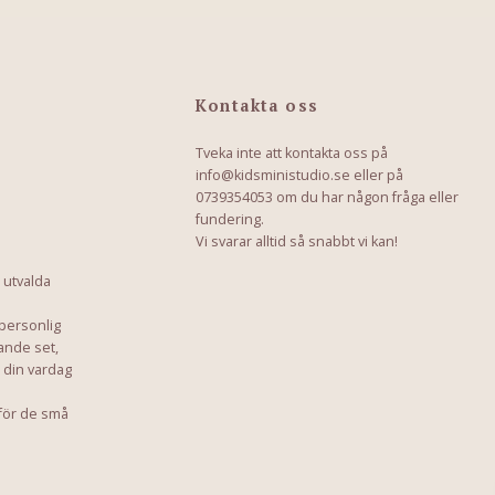
Kontakta oss
Tveka inte att kontakta oss på
info@kidsministudio.se
eller på
0739354053 om du har någon fråga eller
fundering.
Vi svarar alltid så snabbt vi kan!
 utvalda
 personlig
ande set,
a din vardag
för de små