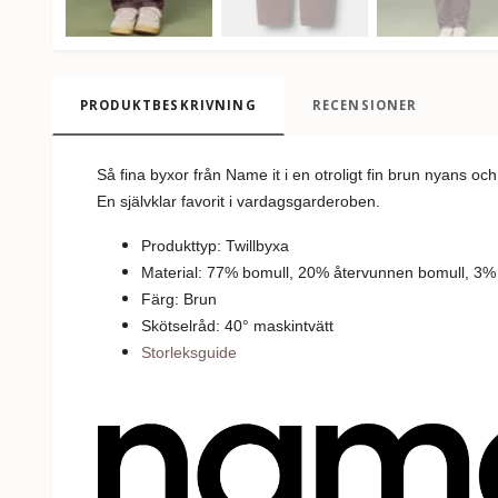
PRODUKTBESKRIVNING
RECENSIONER
Så fina byxor från Name it i en otroligt fin brun nyans o
En självklar favorit i vardagsgarderoben.
Produkttyp: Twillbyxa
Material: 77% bomull, 20% återvunnen bomull, 3%
Färg: Brun
Skötselråd: 40
°
m
askintvätt
Storleksguide