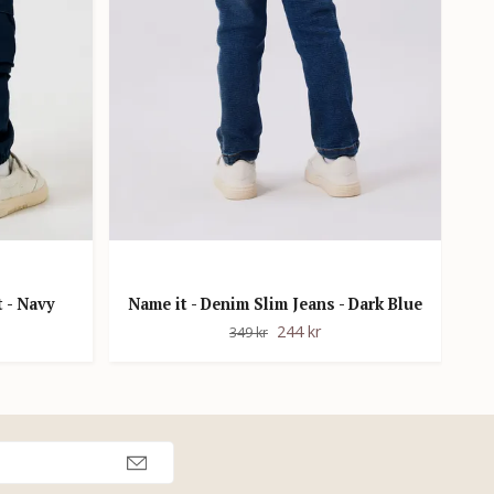
Ko
t - Navy
Name it - Denim Slim Jeans - Dark Blue
244 kr
349 kr