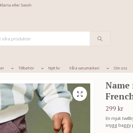
 Klarna eller Swish
ter
Tillbehör
Nytt liv
Våra varumärken
Om oss
Name i
French
299 kr
En mjuk twillb
snygg baggy p