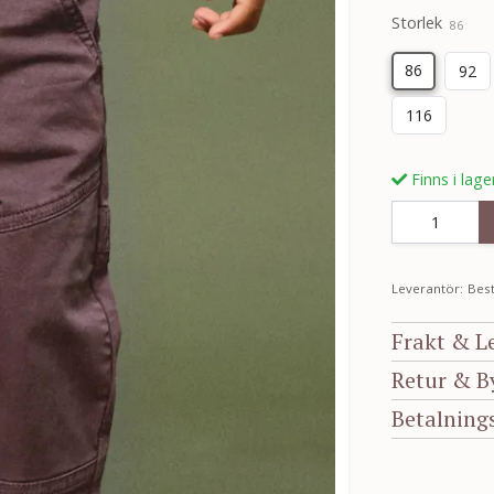
Storlek
86
86
92
116
Finns i lage
Leverantör:
Best
Frakt & L
Retur & B
Betalning