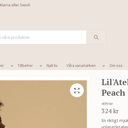
 Klarna eller Swish
ter
Tillbehör
Nytt liv
Våra varumärken
Om oss
Lil'Ate
Peach
499 kr
324 kr
En riktigt mju
volangdetaljer 