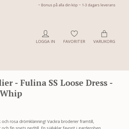
~ Bonus på alla din köp ~ 1-3 dagars leverans
LOGGA IN
FAVORITER
VARUKORG
lier - Fulina SS Loose Dress -
 Whip
k och rosa drömklänning! Vackra broderier framtill,
och fin spets nedtill. En självklar favorit i garderoben.