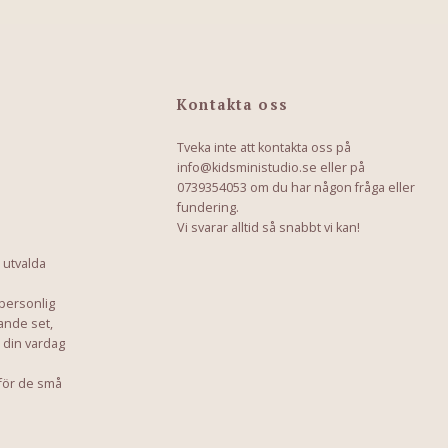
Kontakta oss
Tveka inte att kontakta oss på
info@kidsministudio.se
eller på
0739354053 om du har någon fråga eller
fundering.
Vi svarar alltid så snabbt vi kan!
 utvalda
 personlig
ande set,
a din vardag
för de små