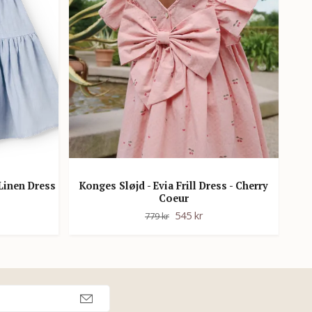
Linen Dress
Konges Sløjd - Evia Frill Dress - Cherry
Coeur
K
545 kr
779 kr