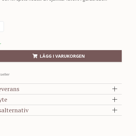
r
LÄGG I VARUKORGEN
seller
everans
yte
salternativ