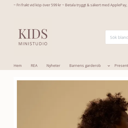
~ Fri frakt vid köp över 599 kr ~ Betala tryggt & säkert med ApplePay,
Hem
REA
Nyheter
Barnens garderob
Presen