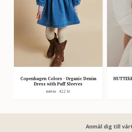
Copenhagen Colors - Organic Denim
HUTTEliH
Dress with Puff Sleeves
422 kr
649 kr
Anmäl dig till vå