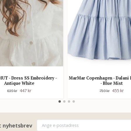
UT - Dress SS Embroidery -
MarMar Copenhagen - Dalani 
Antique White
- Blue Mist
447 kr
455 kr
639 kr
759 kr
rt nyhetsbrev