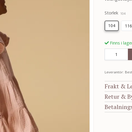
Storlek
104
104
116
Finns i lage
Leverantör:
Best
Frakt & L
Retur & B
Betalning