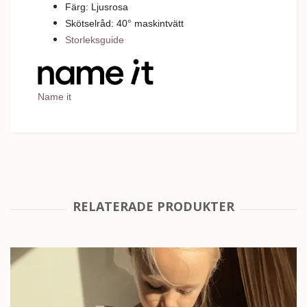
Färg: Ljusrosa
Skötselråd: 40
°
m
askintvätt
Storleksguide
Name it