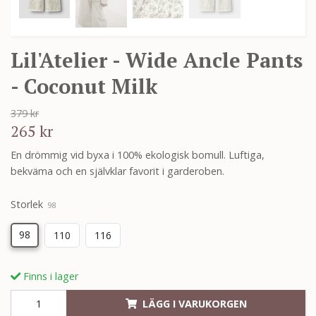
Lil'Atelier - Wide Ancle Pants
- Coconut Milk
379 kr
265 kr
En drömmig vid byxa i 100% ekologisk bomull. Luftiga,
bekväma och en självklar favorit i garderoben.
Storlek
98
98
110
116
Finns i lager
LÄGG I VARUKORGEN