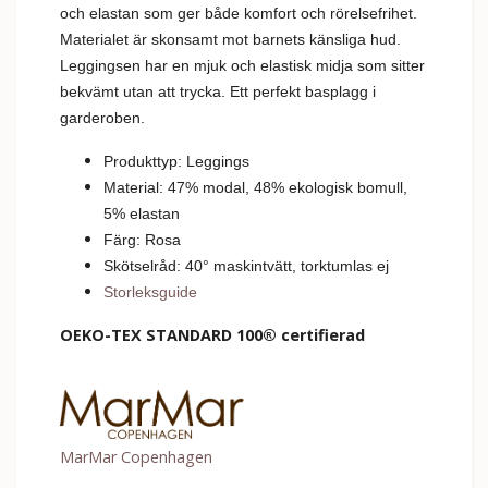
och elastan som ger både komfort och rörelsefrihet.
Materialet är skonsamt mot barnets känsliga hud.
Leggingsen har en mjuk och elastisk midja som sitter
bekvämt utan att trycka. Ett perfekt basplagg i
garderoben.
Produkttyp: Leggings
Material: 47% modal, 48% ekologisk bomull,
5% elastan
Färg: Rosa
Skötselråd: 40
°
m
askintvätt, torktumlas ej
Storleksguide
OEKO-TEX STANDARD 100® certifierad
MarMar Copenhagen