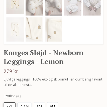
Konges Sløjd - Newborn
Leggings - Lemon
279 kr
Ljuvliga leggings i 100% ekologisk bomull, en oumbärlig favorit
till de allra minsta.
Storlek
PRE
PRE
0-1M
3M
6M