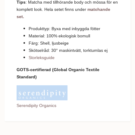
Tips
: Matcha med tillhörande body och mössa för en
komplett look. Hela setet finns under
matchande
set.
Produkttyp: Byxa med inbyggda fötter
Material: 100% ekologisk bomull
Färg: Shell, ljusbeige
Skötselråd: 30
°
m
askintvätt, torktumlas ej
Storleksguide
GOTS-
certifierad
(Global Organic Textile
Standard)
Serendipity Organics